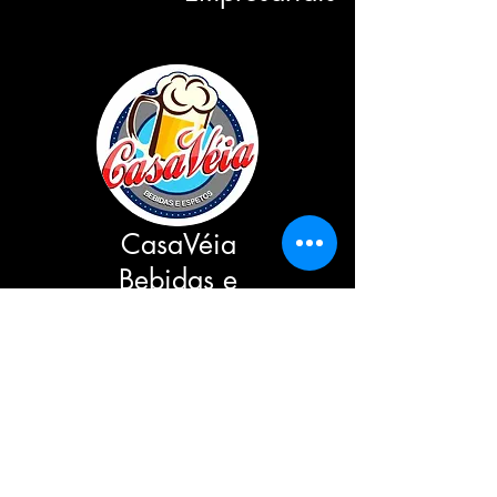
CasaVéia
Bebidas e
Espetos