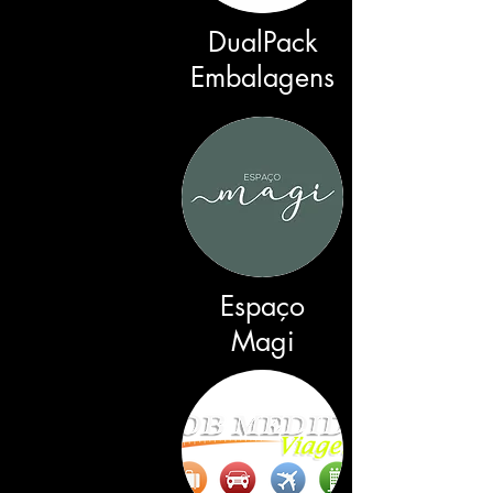
DualPack
Embalagens
Espaço
Magi