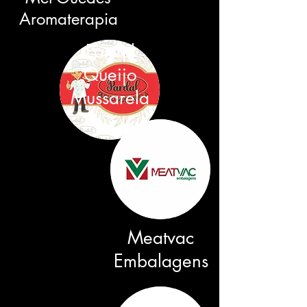
Aromaterapia
Pardal
Queijo
Mussarela
Meatvac
Embalagens